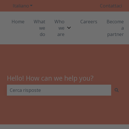
Italiano
Mostra sottomenu per le traduzioni
Contattaci
Home
What
Who
Careers
Become
we
we
a
Mostra sottomenu per Who
do
are
partner
Hello! How can we help you?
Non sono presenti suggerimenti perché il campo di r