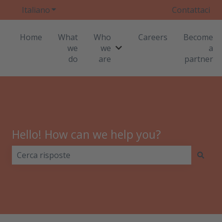
Italiano
Mostra sottomenu per le traduzioni
Contattaci
Home
What
Who
Careers
Become
we
we
a
Mostra sottomenu per Who
do
are
partner
Hello! How can we help you?
Non sono presenti suggerimenti perché il campo di r