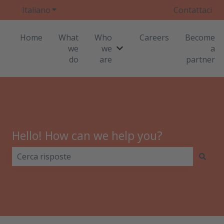
Italiano
Mostra sottomenu per le traduzioni
Contattaci
Home
What
Who
Careers
Become
we
we
a
Mostra sottomenu per Who
do
are
partner
Hello! How can we help you?
Non sono presenti suggerimenti perché il campo di r