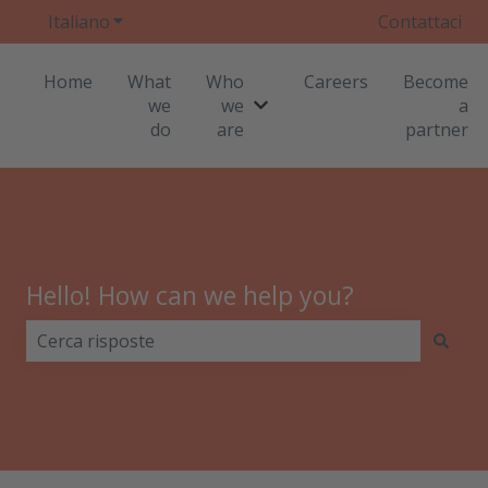
Italiano
Mostra sottomenu per le traduzioni
Contattaci
Home
What
Who
Careers
Become
we
we
a
Mostra sottomenu per Who
do
are
partner
Hello! How can we help you?
Non sono presenti suggerimenti perché il campo di r