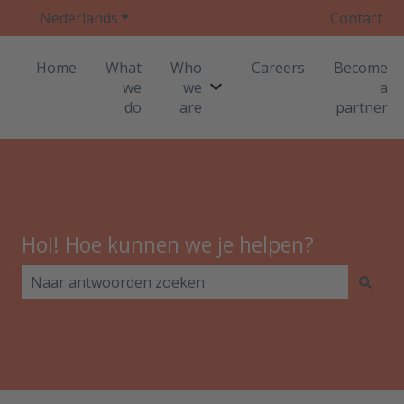
Nederlands
Submenu tonen voor vertalingen
Contact
Home
What
Who
Careers
Become
we
we
a
Submenu tonen voor Who 
do
are
partner
Hoi! Hoe kunnen we je helpen?
Er zijn geen suggesties want het zoekveld is leeg.