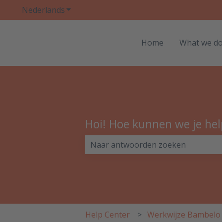
Nederlands
Submenu tonen voor vertalingen
Home
What we d
Hoi! Hoe kunnen we je he
Er zijn geen suggesties want het z
Help Center
Werkwijze Bambelo