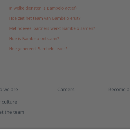
In welke diensten is Bambelo actief?
Hoe ziet het team van Bambelo eruit?
Met hoeveel partners werkt Bambelo samen?
Hoe is Bambelo ontstaan?
Hoe genereert Bambelo leads?
 we are
Careers
Become a
 culture
t the team