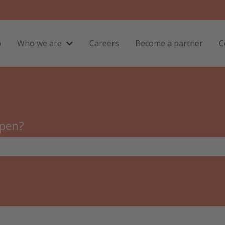
o
Who we are
Careers
Become a partner
C
Submenu tonen voor Who we are
lpen?
oekveld is leeg.