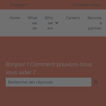
Français
Afficher le sous-menu pour les traductions
Contactez-nous
Home
What
Who
Careers
Become
we
we
a
Afficher le sous-menu pour
do
are
partner
Bonjour ! Comment pouvons-nous
vous aider ?
Il n'y a aucune suggestion car le champ de recherche 