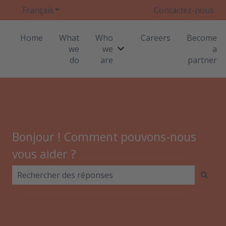
Français
Afficher le sous-menu pour les traductions
Contactez-nous
Home
What
Who
Careers
Become
we
we
a
Afficher le sous-menu pour
do
are
partner
Bonjour ! Comment pouvons-nous
vous aider ?
Il n'y a aucune suggestion car le champ de recherche 