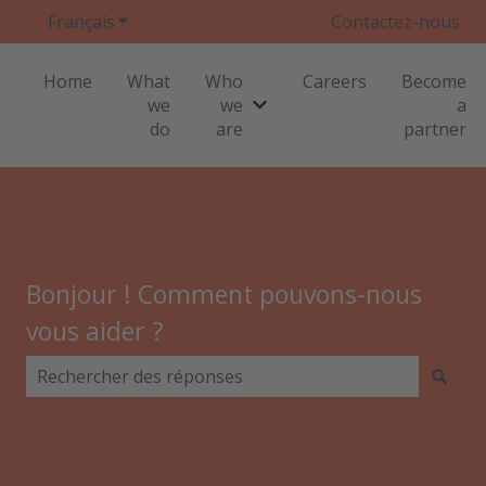
Français
Afficher le sous-menu pour les traductions
Contactez-nous
Home
What
Who
Careers
Become
we
we
a
Afficher le sous-menu pour
do
are
partner
Bonjour ! Comment pouvons-nous
vous aider ?
Il n'y a aucune suggestion car le champ de recherche 