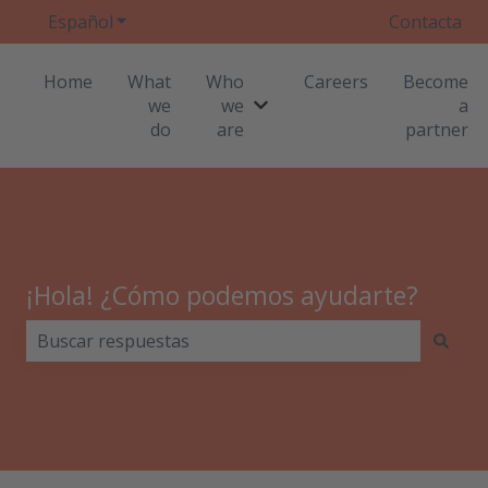
Español
Traducciones de Mostrar submenú de
Contacta
Home
What
Who
Careers
Become
we
we
a
Mostrar submenú de Who w
do
are
partner
¡Hola! ¿Cómo podemos ayudarte?
No hay sugerencias porque el campo de búsqueda est