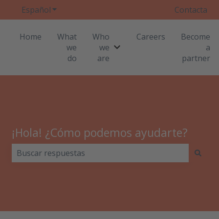
Español
Traducciones de Mostrar submenú de
Contacta
Home
What
Who
Careers
Become
we
we
a
Mostrar submenú de Who w
do
are
partner
¡Hola! ¿Cómo podemos ayudarte?
No hay sugerencias porque el campo de búsqueda est